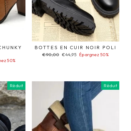
 CHUNKY
BOTTES EN CUIR NOIR POLI
Prix
€90,00
Prix
€44,95
Épargnez 50%
régulier
réduit
nez 50%
Réduit
Réduit