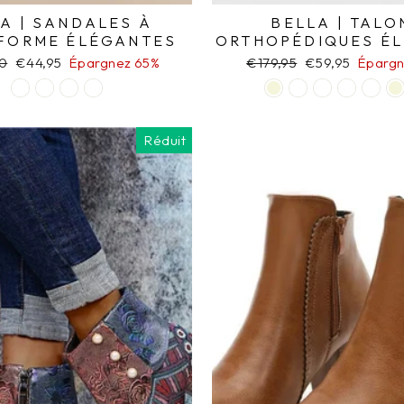
A | SANDALES À
BELLA | TALO
FORME ÉLÉGANTES
ORTHOPÉDIQUES É
0
Prix
€44,95
Épargnez 65%
Prix
€179,95
Prix
€59,95
Épargn
r
réduit
régulier
réduit
Réduit