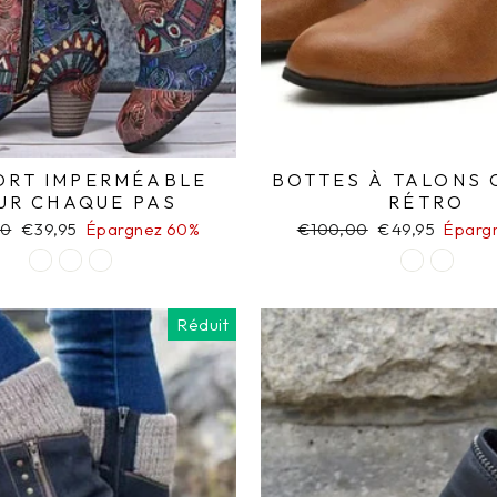
ORT IMPERMÉABLE
BOTTES À TALONS
UR CHAQUE PAS
RÉTRO
00
Prix
€39,95
Épargnez 60%
Prix
€100,00
Prix
€49,95
Éparg
r
réduit
régulier
réduit
Réduit