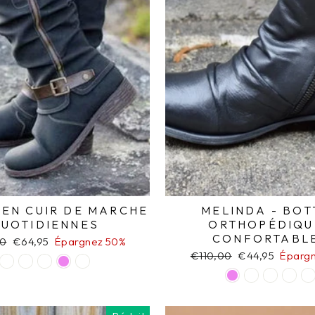
 EN CUIR DE MARCHE
MELINDA - BOT
UOTIDIENNES
ORTHOPÉDIQU
CONFORTABL
00
Prix
€64,95
Épargnez 50%
r
réduit
Prix
€110,00
Prix
€44,95
Éparg
régulier
réduit