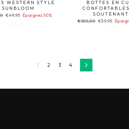
S WESTERN STYLE
BOTTES EN CU
SUNBLOOM
CONFORTABLES
SOUTENANT
00
Prix
€49,95
Épargnez 50%
r
réduit
Prix
€120,00
Prix
€59,95
Éparg
régulier
réduit
1
2
3
4
Suivant