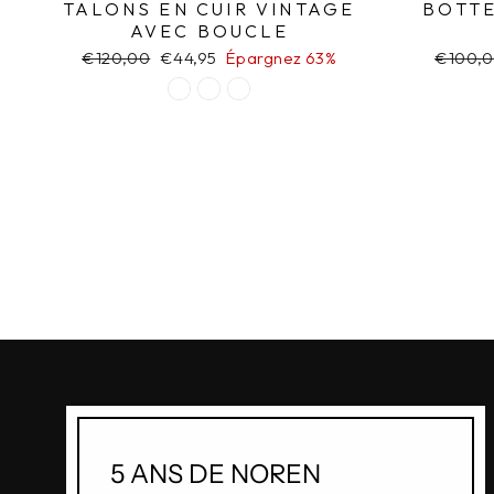
TALONS EN CUIR VINTAGE
BOTTE
AVEC BOUCLE
Prix
€120,00
Prix
€44,95
Épargnez 63%
Prix
€100,
régulier
réduit
régulie
5 ANS DE NOREN