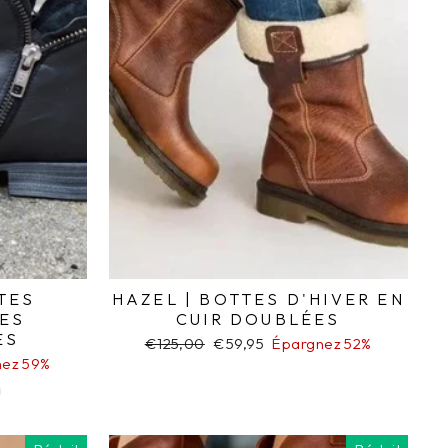
TES
HAZEL | BOTTES D'HIVER EN
ES
CUIR DOUBLÉES
ES
Prix
€125,00
Prix
€59,95
Épargnez 52%
régulier
réduit
nez 59%