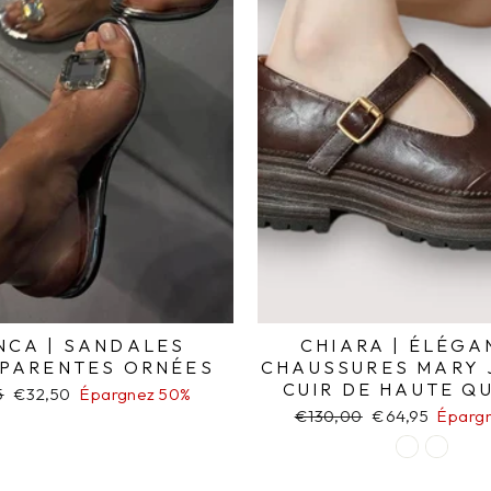
NCA | SANDALES
CHIARA | ÉLÉGA
PARENTES ORNÉES
CHAUSSURES MARY 
CUIR DE HAUTE Q
5
Prix
€32,50
Épargnez 50%
er
réduit
Prix
€130,00
Prix
€64,95
Éparg
régulier
réduit