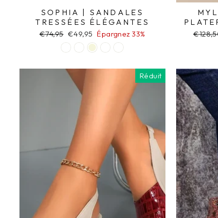
SOPHIA | SANDALES
MYL
TRESSÉES ÉLÉGANTES
PLATE
Prix
€74,95
Prix
€49,95
Épargnez 33%
Prix
€128,5
régulier
réduit
régulie
Réduit