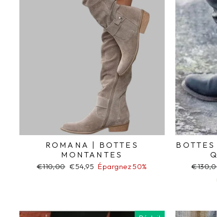
ROMANA | BOTTES
BOTTES
MONTANTES
Q
Prix
€110,00
Prix
€54,95
Épargnez 50%
Prix
€130,
régulier
réduit
régulie