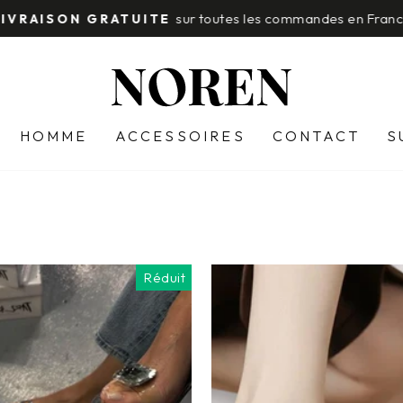
sur toutes les commandes en Fran
LIVRAISON GRATUITE
Diaporama
Pause
HOMME
ACCESSOIRES
CONTACT
S
Réduit