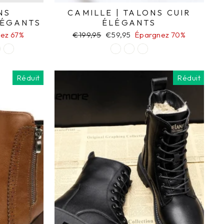
NS
CAMILLE | TALONS CUIR
LÉGANTS
ÉLÉGANTS
ez 67%
Prix
€199,95
Prix
€59,95
Épargnez 70%
régulier
réduit
Réduit
Réduit