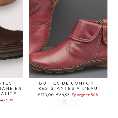
NTES
BOTTES DE CONFORT
JANE EN
RÉSISTANTES À L'EAU
UALITÉ
Prix
€130,00
Prix
€64,95
Épargnez 50%
régulier
réduit
nez 50%