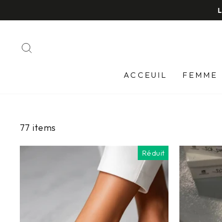
Passer
au
contenu
RECHERCHER
ACCEUIL
FEMME
77 items
Réduit