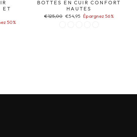
IR
BOTTES EN CUIR CONFORT
 ET
HAUTES
Prix
€125,00
Prix
€54,95
Épargnez 56%
régulier
réduit
nez 50%