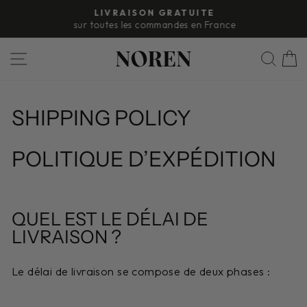
Passer
LIVRAISON GRATUITE
au
sur toutes les commandes en France
Diaporama
contenu
Pause
NAVIGATION
REC
SHIPPING POLICY
POLITIQUE D’EXPÉDITION
QUEL EST LE DÉLAI DE
LIVRAISON ?
Le délai de livraison se compose de deux phases :